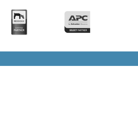
REF Berlin GmbH
Sitz:
Am Wriezener Bahnhof 1, 10243 Berlin
Postanschrift:
Hochhäuserstraße 46, 74847
Obrigheim
Telefon: +49 (0)30 23 25 787-11
Telefax: +49 (0)30 23 25 787-10
eMail: REF@REF-Berlin.com