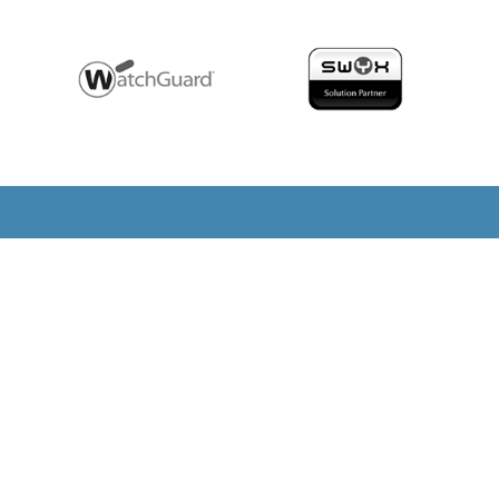
mintegration
Support
ation / Konfiguration
Serviceauftrag
entierung von Diensten
Systembetreuung
ion von Netzwerken
Reparatur und Rekonfiguration
heitslösungen