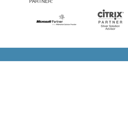
Consulting
Syste
Bestandsanalysen von IT-Strukturen
Install
Netzwerkanalysen
Implem
Security Policies
Migrat
Sicher