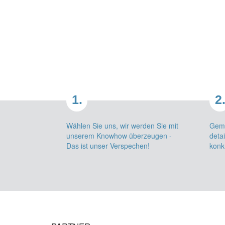
1.
2
Wählen Sie uns, wir werden Sie mit
Geme
unserem Knowhow überzeugen -
detai
Das ist unser Verspechen!
konk