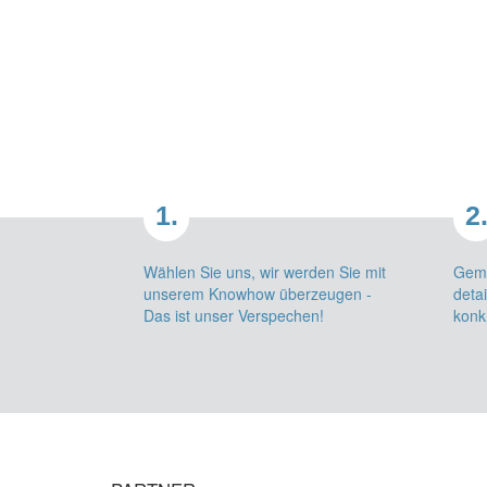
1.
2
Wählen Sie uns, wir werden Sie mit
Geme
unserem Knowhow überzeugen -
detai
Das ist unser Verspechen!
konk