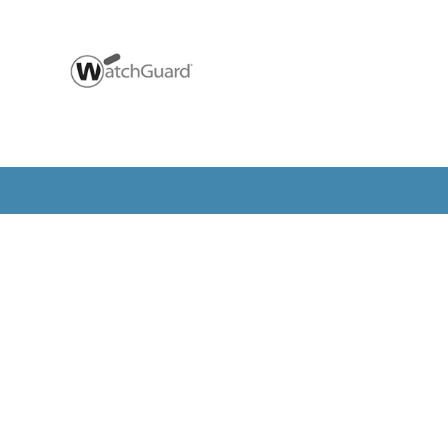
mintegration
Support
ation / Konfiguration
Serviceauftrag
entierung von Diensten
Systembetreuung
ion von Netzwerken
Reparatur und Rekonfiguration
heitslösungen