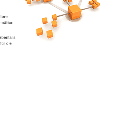
itere
gemäßen
benfalls
für die
d